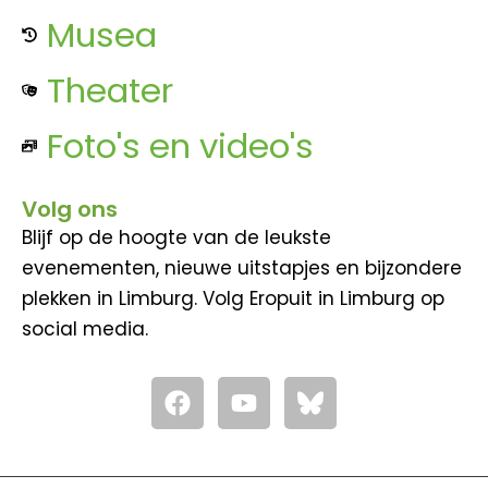
Musea
Theater
Foto's en video's
Volg ons
Blijf op de hoogte van de leukste
evenementen, nieuwe uitstapjes en bijzondere
plekken in Limburg. Volg Eropuit in Limburg op
social media.
F
Y
a
o
c
u
e
t