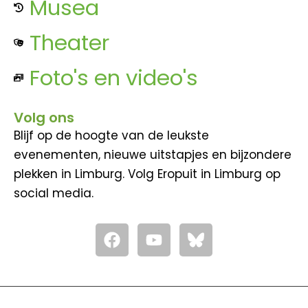
Musea
Theater
Foto's en video's
Volg ons
Blijf op de hoogte van de leukste
evenementen, nieuwe uitstapjes en bijzondere
plekken in Limburg. Volg Eropuit in Limburg op
social media.
F
Y
a
o
c
u
e
t
b
u