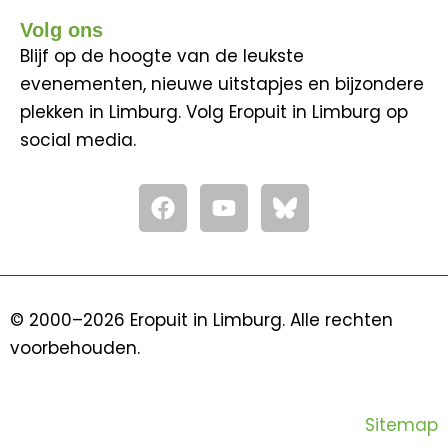
Volg ons
Blijf op de hoogte van de leukste
evenementen, nieuwe uitstapjes en bijzondere
plekken in Limburg. Volg Eropuit in Limburg op
social media.
F
Y
a
o
c
u
e
t
b
u
o
b
© 2000–2026 Eropuit in Limburg. Alle rechten
o
e
voorbehouden.
k
Sitemap