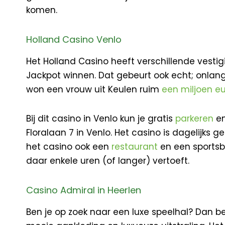
komen.
Holland Casino Venlo
Het Holland Casino heeft verschillende vesti
Jackpot winnen. Dat gebeurt ook echt; onlangs
won een vrouw uit Keulen ruim
een miljoen e
Bij dit casino in Venlo kun je gratis
parkeren
en
Floralaan 7 in Venlo. Het casino is dagelijks 
het casino ook een
restaurant
en een sportsba
daar enkele uren (of langer) vertoeft.
Casino Admiral in Heerlen
Ben je op zoek naar een luxe speelhal? Dan ben