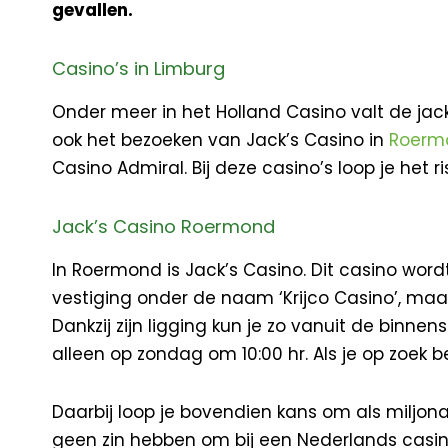
gevallen.
Casino’s in Limburg
Onder meer in het Holland Casino valt de jac
ook het bezoeken van Jack’s Casino in
Roerm
Casino Admiral. Bij deze casino’s loop je het 
Jack’s Casino Roermond
In Roermond is Jack’s Casino. Dit casino wo
vestiging onder de naam ‘Krijco Casino’, maa
Dankzij zijn ligging kun je zo vanuit de binn
alleen op zondag om 10:00 hr. Als je op zoek b
Daarbij loop je bovendien kans om als miljon
geen zin hebben om bij een Nederlands casino