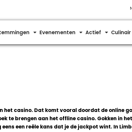
temmingen
Evenementen
Actief
Culinair
 het casino. Dat komt vooral doordat de online go
k te brengen aan het offline casino. Gokken in he
g eens een reële kans dat je de jackpot wint. In Lim