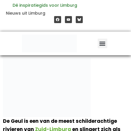
Ga
Dé inspiratiegids voor Limburg
F
Y
Nieuws uit Limburg
a
o
naar
c
u
e
t
b
u
o
b
de
o
e
k
inhoud
De Geul is een van de meest schilderachtige
rivieren van
Zuid-Limburg
en slingert zich als