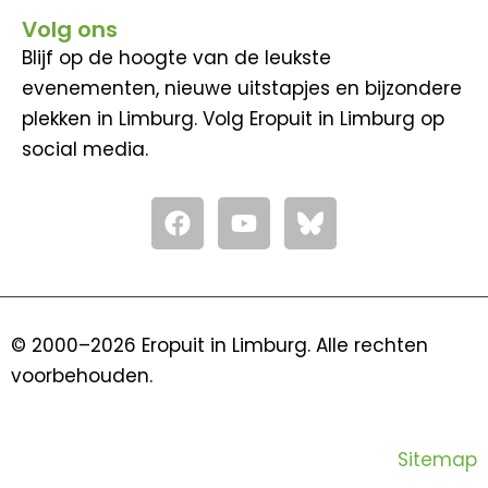
Volg ons
Blijf op de hoogte van de leukste
evenementen, nieuwe uitstapjes en bijzondere
plekken in Limburg. Volg Eropuit in Limburg op
social media.
F
Y
a
o
c
u
e
t
b
u
o
b
© 2000–2026 Eropuit in Limburg. Alle rechten
o
e
voorbehouden.
k
Sitemap