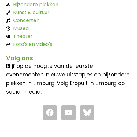
Bijzondere plekken
Kunst & cultuur
Concerten
Musea
Theater
Foto's en video's
Volg ons
Blijf op de hoogte van de leukste
evenementen, nieuwe uitstapjes en bijzondere
plekken in Limburg. Volg Eropuit in Limburg op
social media.
F
Y
a
o
c
u
e
t