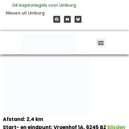
Ga
Dé inspiratiegids voor Limburg
F
Y
Nieuws uit Limburg
a
o
naar
c
u
e
t
b
u
o
b
de
o
e
k
inhoud
Afstand: 2,4 km
Start- en eindpunt: Vroenhof 1A, 6245 BZ
Eijsden