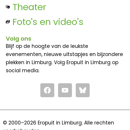
Theater
Foto's en video's
Volg ons
Blijf op de hoogte van de leukste
evenementen, nieuwe uitstapjes en bijzondere
plekken in Limburg. Volg Eropuit in Limburg op
social media.
F
Y
a
o
c
u
e
t
b
u
o
b
© 2000–2026 Eropuit in Limburg. Alle rechten
o
e