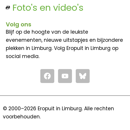
Foto's en video's
Volg ons
Blijf op de hoogte van de leukste
evenementen, nieuwe uitstapjes en bijzondere
plekken in Limburg. Volg Eropuit in Limburg op
social media.
F
Y
a
o
c
u
e
t
b
u
o
b
© 2000–2026 Eropuit in Limburg. Alle rechten
o
e
voorbehouden.
k