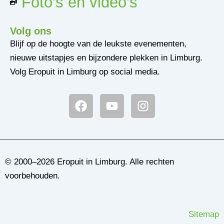
Foto's en video's
Volg ons
Blijf op de hoogte van de leukste evenementen,
nieuwe uitstapjes en bijzondere plekken in Limburg.
Volg Eropuit in Limburg op social media.
F
Y
I
a
o
n
c
u
s
e
t
t
b
u
a
o
b
g
© 2000–2026 Eropuit in Limburg. Alle rechten
o
e
r
voorbehouden.
k
a
m
Sitemap