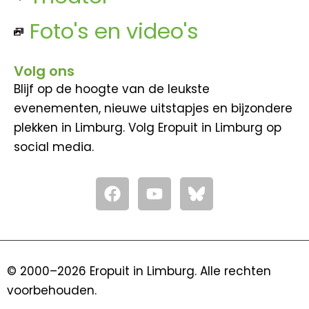
Foto's en video's
Volg ons
Blijf op de hoogte van de leukste
evenementen, nieuwe uitstapjes en bijzondere
plekken in Limburg. Volg Eropuit in Limburg op
social media.
F
Y
a
o
c
u
e
t
b
u
o
b
© 2000–2026 Eropuit in Limburg. Alle rechten
o
e
voorbehouden.
k