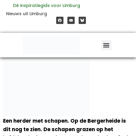
Ga
Dé inspiratiegids voor Limburg
F
Y
Nieuws uit Limburg
a
o
naar
c
u
e
t
b
u
o
b
de
o
e
k
inhoud
Een herder met schapen. Op de Bergerheide is
dit nog te zien. De schapen grazen op het