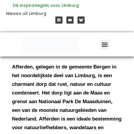
Ga
Dé inspiratiegids voor Limburg
F
Y
Nieuws uit Limburg
a
o
naar
c
u
e
t
b
u
o
b
de
o
e
k
inhoud
Afferden, gelegen in de gemeente Bergen in
het noordelijkste deel van Limburg, is een
charmant dorp dat rust, natuur en cultuur
combineert. Het dorp ligt aan de Maas en
grenst aan Nationaal Park De Maasduinen,
een van de mooiste natuurgebieden van
Nederland. Afferden is een ideale bestemming
voor natuurliefhebbers, wandelaars en