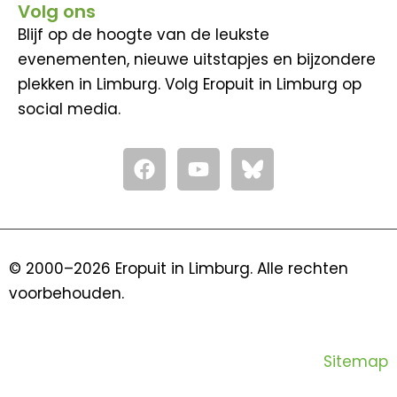
Volg ons
Blijf op de hoogte van de leukste
evenementen, nieuwe uitstapjes en bijzondere
plekken in Limburg. Volg Eropuit in Limburg op
social media.
F
Y
a
o
c
u
e
t
b
u
o
b
© 2000–2026 Eropuit in Limburg. Alle rechten
o
e
voorbehouden.
k
Sitemap