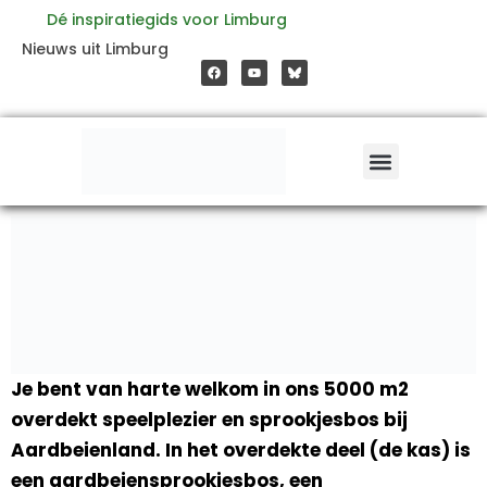
Ga
Dé inspiratiegids voor Limburg
F
Y
Nieuws uit Limburg
a
o
naar
c
u
e
t
b
u
o
b
de
o
e
k
inhoud
Je bent van harte welkom in ons 5000 m2
overdekt speelplezier en sprookjesbos bij
Aardbeienland. In het overdekte deel (de kas) is
een aardbeiensprookjesbos, een