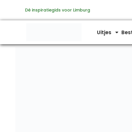
Ga
Dé inspiratiegids voor Limburg
naar
de
inhoud
Uitjes
Bes