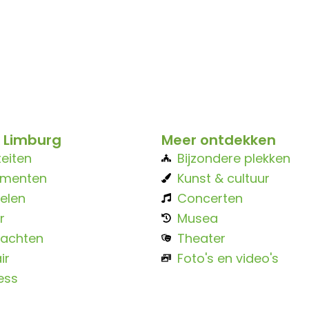
 Limburg
Meer ontdekken
teiten
Bijzondere plekken
ementen
Kunst & cultuur
elen
Concerten
r
Musea
achten
Theater
ir
Foto's en video's
ess