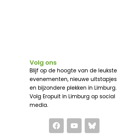
Volg ons
Blijf op de hoogte van de leukste
evenementen, nieuwe uitstapjes
en bijzondere plekken in Limburg.
Volg Eropuit in Limburg op social
media.
F
Y
a
o
c
u