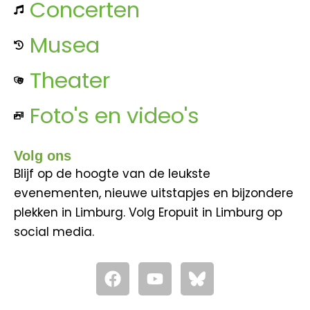
Concerten
Musea
Theater
Foto's en video's
Volg ons
Blijf op de hoogte van de leukste
evenementen, nieuwe uitstapjes en bijzondere
plekken in Limburg. Volg Eropuit in Limburg op
social media.
F
Y
a
o
c
u