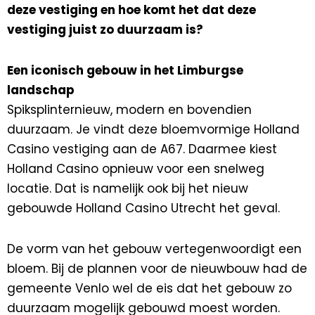
deze vestiging en hoe komt het dat deze
vestiging juist zo duurzaam is?
Een iconisch gebouw in het Limburgse
landschap
Spiksplinternieuw, modern en bovendien
duurzaam. Je vindt deze bloemvormige Holland
Casino vestiging aan de A67. Daarmee kiest
Holland Casino opnieuw voor een snelweg
locatie. Dat is namelijk ook bij het nieuw
gebouwde Holland Casino Utrecht het geval.
De vorm van het gebouw vertegenwoordigt een
bloem. Bij de plannen voor de nieuwbouw had de
gemeente Venlo wel de eis dat het gebouw zo
duurzaam mogelijk gebouwd moest worden.