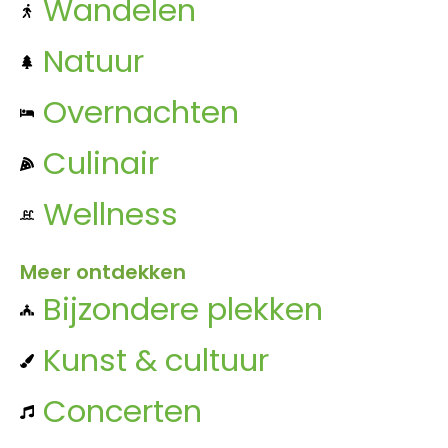
Wandelen
Natuur
Overnachten
Culinair
Wellness
Meer ontdekken
Bijzondere plekken
Kunst & cultuur
Concerten