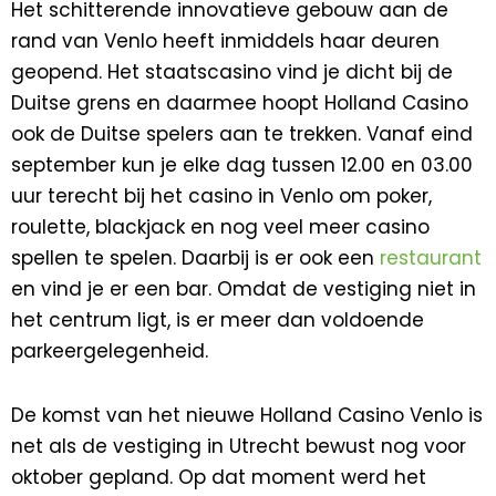
Het schitterende innovatieve gebouw aan de
rand van Venlo heeft inmiddels haar deuren
geopend. Het staatscasino vind je dicht bij de
Duitse grens en daarmee hoopt Holland Casino
ook de Duitse spelers aan te trekken. Vanaf eind
september kun je elke dag tussen 12.00 en 03.00
uur terecht bij het casino in Venlo om poker,
roulette, blackjack en nog veel meer casino
spellen te spelen. Daarbij is er ook een
restaurant
en vind je er een bar. Omdat de vestiging niet in
het centrum ligt, is er meer dan voldoende
parkeergelegenheid.
De komst van het nieuwe Holland Casino Venlo is
net als de vestiging in Utrecht bewust nog voor
oktober gepland. Op dat moment werd het