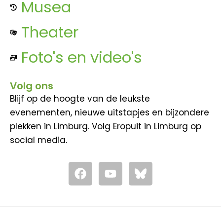
Musea
Theater
Foto's en video's
Volg ons
Blijf op de hoogte van de leukste
evenementen, nieuwe uitstapjes en bijzondere
plekken in Limburg. Volg Eropuit in Limburg op
social media.
F
Y
a
o
c
u
e
t
b
u