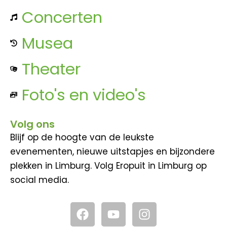
Concerten
Musea
Theater
Foto's en video's
Volg ons
Blijf op de hoogte van de leukste
evenementen, nieuwe uitstapjes en bijzondere
plekken in Limburg. Volg Eropuit in Limburg op
social media.
F
Y
I
a
o
n