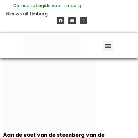
Ga
Dé inspiratiegids voor Limburg
F
Y
I
Nieuws uit Limburg
a
o
n
naar
c
u
s
e
t
t
b
u
a
o
b
g
de
o
e
r
k
a
m
inhoud
Aan de voet van de steenberg van de