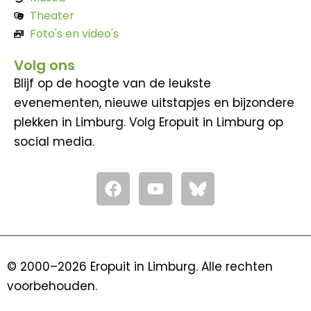
Theater
Foto's en video's
Volg ons
Blijf op de hoogte van de leukste
evenementen, nieuwe uitstapjes en bijzondere
plekken in Limburg. Volg Eropuit in Limburg op
social media.
F
Y
a
o
c
u
e
t
b
u
o
b
© 2000–2026 Eropuit in Limburg. Alle rechten
o
e
voorbehouden.
k