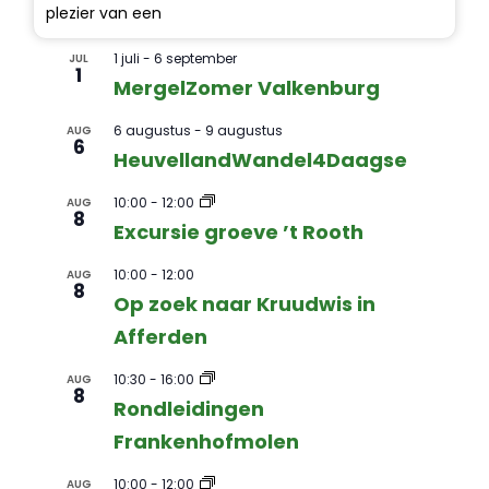
plezier van een
1 juli
-
6 september
JUL
1
MergelZomer Valkenburg
6 augustus
-
9 augustus
AUG
6
HeuvellandWandel4Daagse
10:00
-
12:00
AUG
8
Excursie groeve ’t Rooth
10:00
-
12:00
AUG
8
Op zoek naar Kruudwis in
Afferden
10:30
-
16:00
AUG
8
Rondleidingen
Frankenhofmolen
10:00
-
12:00
AUG