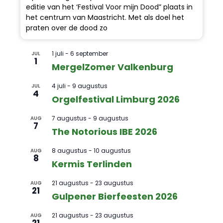
editie van het ‘Festival Voor mijn Dood” plaats in
het centrum van Maastricht. Met als doel het
praten over de dood zo
1 juli
-
6 september
JUL
1
MergelZomer Valkenburg
4 juli
-
9 augustus
JUL
4
Orgelfestival Limburg 2026
7 augustus
-
9 augustus
AUG
7
The Notorious IBE 2026
8 augustus
-
10 augustus
AUG
8
Kermis Terlinden
21 augustus
-
23 augustus
AUG
21
Gulpener Bierfeesten 2026
21 augustus
-
23 augustus
AUG
21