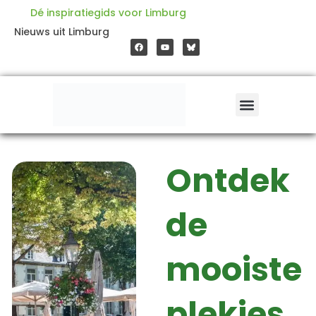
Ga
Dé inspiratiegids voor Limburg
F
Y
Nieuws uit Limburg
a
o
naar
c
u
e
t
b
u
o
b
de
o
e
k
inhoud
Ontdek
de
mooiste
plekjes