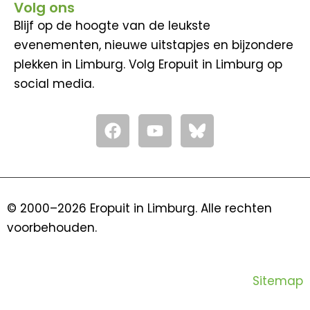
Volg ons
Blijf op de hoogte van de leukste
evenementen, nieuwe uitstapjes en bijzondere
plekken in Limburg. Volg Eropuit in Limburg op
social media.
F
Y
a
o
c
u
e
t
b
u
o
b
© 2000–2026 Eropuit in Limburg. Alle rechten
o
e
voorbehouden.
k
Sitemap