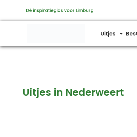
Zoeken
Ga
naar:
Dé inspiratiegids voor Limburg
naar
de
inhoud
Uitjes
Bes
Uitjes in Nederweert