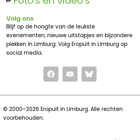
Foto's en video's
Volg ons
Blijf op de hoogte van de leukste
evenementen, nieuwe uitstapjes en bijzondere
plekken in Limburg. Volg Eropuit in Limburg op
social media.
F
Y
a
o
c
u
e
t
b
u
o
b
© 2000–2026 Eropuit in Limburg. Alle rechten
o
e
voorbehouden.
k