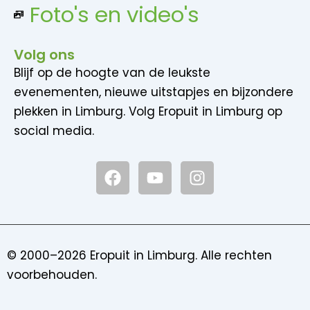
Foto's en video's
Volg ons
Blijf op de hoogte van de leukste
evenementen, nieuwe uitstapjes en bijzondere
plekken in Limburg. Volg Eropuit in Limburg op
social media.
F
Y
I
a
o
n
c
u
s
e
t
t
b
u
a
o
b
g
© 2000–2026 Eropuit in Limburg. Alle rechten
o
e
r
voorbehouden.
k
a
m