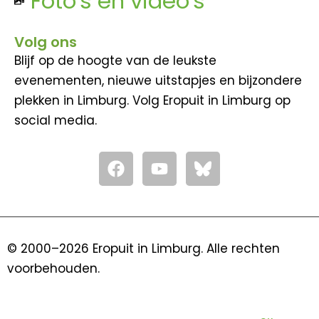
Foto's en video's
Volg ons
Blijf op de hoogte van de leukste
evenementen, nieuwe uitstapjes en bijzondere
plekken in Limburg. Volg Eropuit in Limburg op
social media.
F
Y
a
o
c
u
e
t
b
u
o
b
© 2000–2026 Eropuit in Limburg. Alle rechten
o
e
voorbehouden.
k