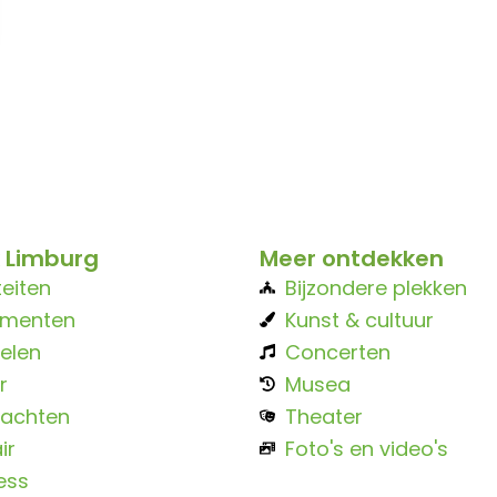
 Limburg
Meer ontdekken
teiten
Bijzondere plekken
ementen
Kunst & cultuur
elen
Concerten
r
Musea
achten
Theater
ir
Foto's en video's
ess