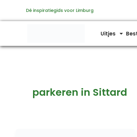
Ga
Dé inspiratiegids voor Limburg
naar
de
inhoud
Uitjes
Bes
parkeren in Sittard