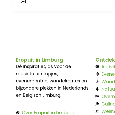
[…]
Eropuit in Limburg
Ontdek
Dé inspiratiegids voor de
Activi
mooiste uitstapjes,
Even
evenementen, wandelroutes en
Wand
bijzondere plekken in Nederlands
Natuu
en Belgisch Limburg.
Overn
Culina
Welln
Over Eropuit in Limburg