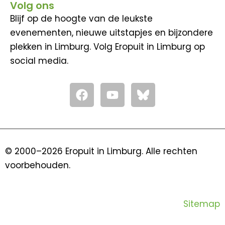
Volg ons
Blijf op de hoogte van de leukste
evenementen, nieuwe uitstapjes en bijzondere
plekken in Limburg. Volg Eropuit in Limburg op
social media.
F
Y
a
o
c
u
e
t
b
u
o
b
© 2000–2026 Eropuit in Limburg. Alle rechten
o
e
voorbehouden.
k
Sitemap