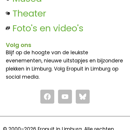
Theater
Foto's en video's
Volg ons
Blijf op de hoogte van de leukste
evenementen, nieuwe uitstapjes en bijzondere
plekken in Limburg. Volg Eropuit in Limburg op
social media.
F
Y
a
o
c
u
e
t
b
u
o
b
© 2000–2026 Eropuit in Limburg. Alle rechten