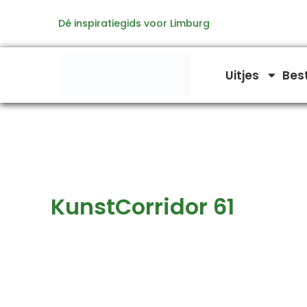
Zoeken
Ga
naar:
Dé inspiratiegids voor Limburg
naar
de
inhoud
Uitjes
Bes
KunstCorridor 61