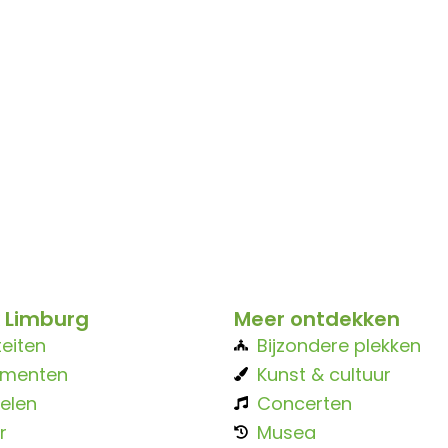
 Limburg
Meer ontdekken
teiten
Bijzondere plekken
ementen
Kunst & cultuur
elen
Concerten
r
Musea