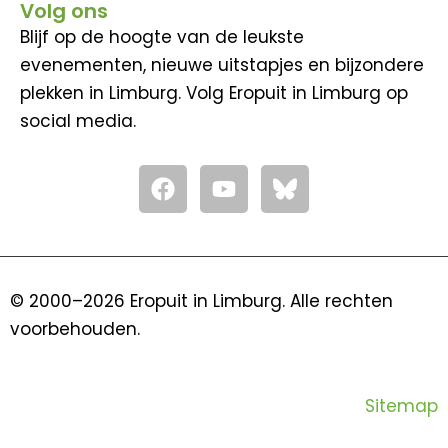
Volg ons
Blijf op de hoogte van de leukste
evenementen, nieuwe uitstapjes en bijzondere
plekken in Limburg. Volg Eropuit in Limburg op
social media.
F
Y
a
o
c
u
e
t
b
u
o
b
© 2000–2026 Eropuit in Limburg. Alle rechten
o
e
voorbehouden.
k
Sitemap