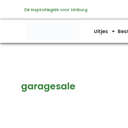
Zoeken
Ga
naar:
Dé inspiratiegids voor Limburg
naar
de
inhoud
Uitjes
Bes
garagesale