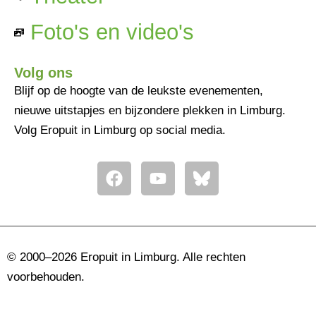
Foto's en video's
Volg ons
Blijf op de hoogte van de leukste evenementen,
nieuwe uitstapjes en bijzondere plekken in Limburg.
Volg Eropuit in Limburg op social media.
F
Y
a
o
c
u
e
t
b
u
o
b
© 2000–2026 Eropuit in Limburg. Alle rechten
o
e
voorbehouden.
k