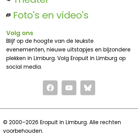
Foto's en video's
Volg ons
Blijf op de hoogte van de leukste
evenementen, nieuwe uitstapjes en bijzondere
plekken in Limburg. Volg Eropuit in Limburg op
social media.
F
Y
a
o
c
u
e
t
b
u
o
b
© 2000–2026 Eropuit in Limburg. Alle rechten
o
e
voorbehouden.
k