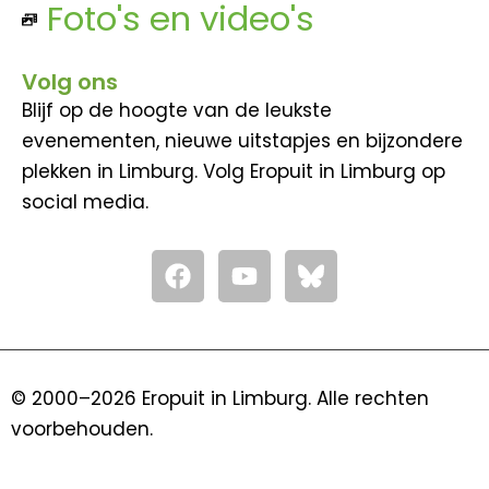
Foto's en video's
Volg ons
Blijf op de hoogte van de leukste
evenementen, nieuwe uitstapjes en bijzondere
plekken in Limburg. Volg Eropuit in Limburg op
social media.
F
Y
a
o
c
u
e
t
b
u
o
b
© 2000–2026 Eropuit in Limburg. Alle rechten
o
e
voorbehouden.
k