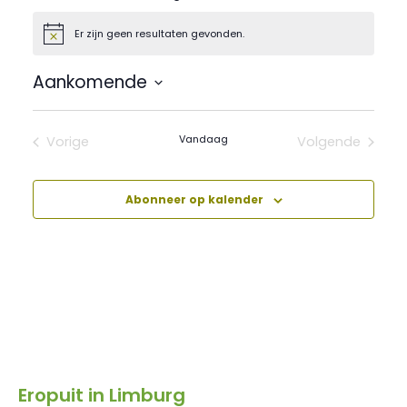
Er zijn geen resultaten gevonden.
Bericht
Aankomende
Selecteer
een
datum.
Vandaag
Vorige
Volgende
Evenementen
Evenement
Abonneer op kalender
Eropuit in Limburg