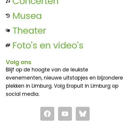
Concerten
Musea
Theater
Foto's en video's
Volg ons
Blijf op de hoogte van de leukste
evenementen, nieuwe uitstapjes en bijzondere
plekken in Limburg. Volg Eropuit in Limburg op
social media.
F
Y
a
o
c
u