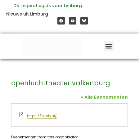
Ga
Dé inspiratiegids voor Limburg
F
Y
Nieuws uit Limburg
a
o
naar
c
u
e
t
b
u
o
b
de
o
e
k
inhoud
openluchttheater valkenburg
« Alle Evenementen
Website
https://oltvb.nl/
Evenementen from this organisator