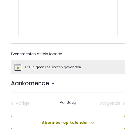
Evenementen at this locatie
Er zijn geen resultaten gevonden.
Bericht
Aankomende
Selecteer
een
datum.
Vandaag
Vorige
Volgende
Evenementen
Evenement
Abonneer op kalender