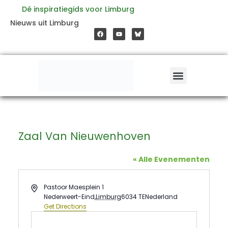
Ga
Dé inspiratiegids voor Limburg
F
Y
Nieuws uit Limburg
a
o
naar
c
u
e
t
b
u
o
b
de
o
e
k
inhoud
Zaal Van Nieuwenhoven
« Alle Evenementen
Address
Pastoor Maesplein 1
Nederweert-Eind
,
Limburg
6034 TE
Nederland
Get Directions