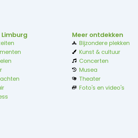
 Limburg
Meer ontdekken
teiten
Bijzondere plekken
ementen
Kunst & cultuur
elen
Concerten
r
Musea
achten
Theater
ir
Foto's en video's
ess