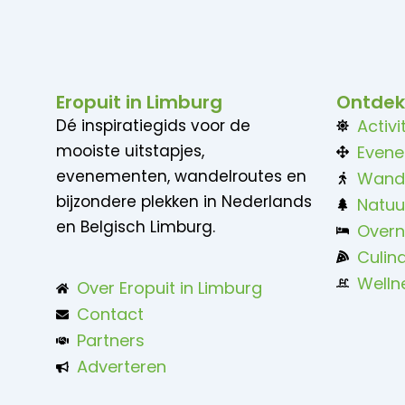
Eropuit in Limburg
Ontdek
Dé inspiratiegids voor de
Activi
mooiste uitstapjes,
Even
evenementen, wandelroutes en
Wand
bijzondere plekken in Nederlands
Natuu
en Belgisch Limburg.
Overn
Culina
Welln
Over Eropuit in Limburg
Contact
Partners
Adverteren