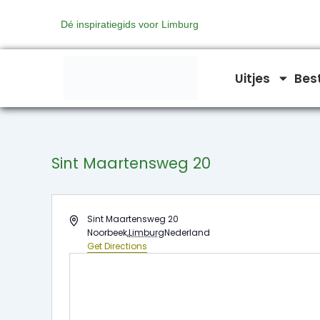
Ga
Dé inspiratiegids voor Limburg
naar
de
inhoud
Uitjes
Bes
Sint Maartensweg 20
Address
Sint Maartensweg 20
Noorbeek
,
Limburg
Nederland
Get Directions