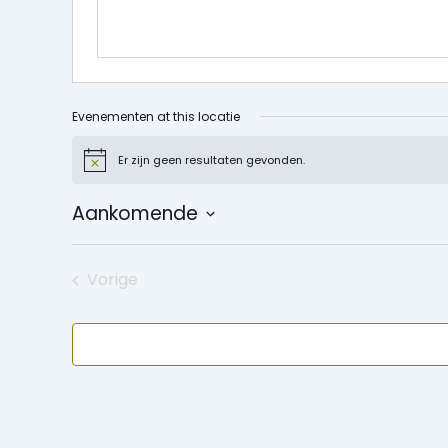
Evenementen at this locatie
Er zijn geen resultaten gevonden.
Bericht
Aankomende
Selecteer
een
Vorige
datum.
Evenementen