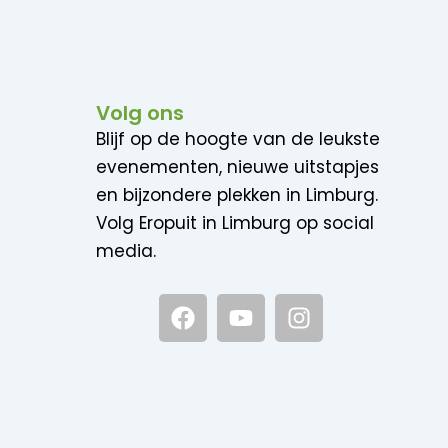
Volg ons
Blijf op de hoogte van de leukste
evenementen, nieuwe uitstapjes
en bijzondere plekken in Limburg.
Volg Eropuit in Limburg op social
media.
F
Y
I
a
o
n
c
u
s
e
t
t
b
u
a
o
b
g