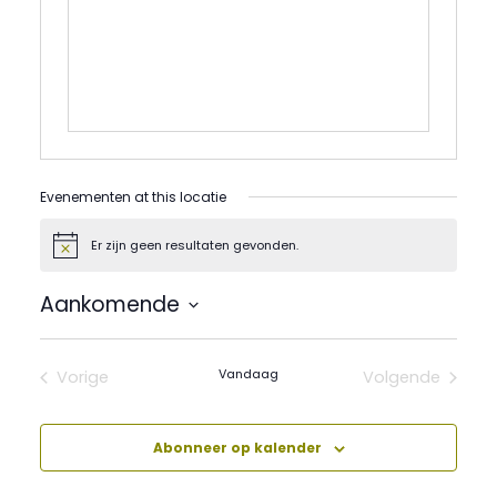
Evenementen at this locatie
Er zijn geen resultaten gevonden.
Bericht
Aankomende
Selecteer
een
datum.
Vandaag
Vorige
Volgende
Evenementen
Evenement
Abonneer op kalender