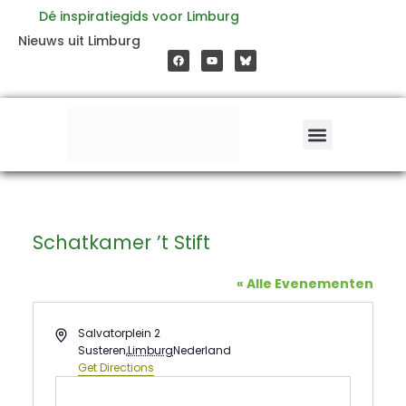
Ga
Dé inspiratiegids voor Limburg
F
Y
Nieuws uit Limburg
a
o
naar
c
u
e
t
b
u
o
b
de
o
e
k
inhoud
Schatkamer ’t Stift
« Alle Evenementen
Address
Salvatorplein 2
Susteren
,
Limburg
Nederland
Get Directions