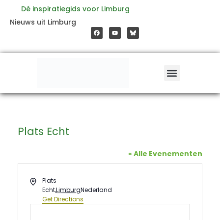
Ga
Dé inspiratiegids voor Limburg
F
Y
Nieuws uit Limburg
a
o
naar
c
u
e
t
b
u
o
b
de
o
e
k
inhoud
Plats Echt
« Alle Evenementen
Address
Plats
Echt
,
Limburg
Nederland
Get Directions