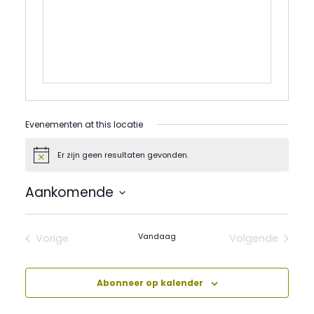
Evenementen at this locatie
Er zijn geen resultaten gevonden.
Bericht
Aankomende
Selecteer
een
datum.
Vandaag
Vorige
Volgende
Evenementen
Evenement
Abonneer op kalender