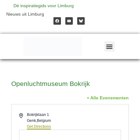
Ga
Dé inspiratiegids voor Limburg
F
Y
Nieuws uit Limburg
a
o
naar
c
u
e
t
b
u
o
b
o
e
de
k
inhoud
Openluchtmuseum Bokrijk
« Alle Evenementen
Address
Bokrijklaan 1
Genk
,
Belgium
Get Directions