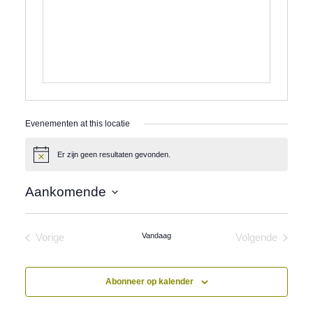
Evenementen at this locatie
Er zijn geen resultaten gevonden.
Bericht
Aankomende
Selecteer
een
datum.
Vandaag
Vorige
Volgende
Evenementen
Evenement
Abonneer op kalender