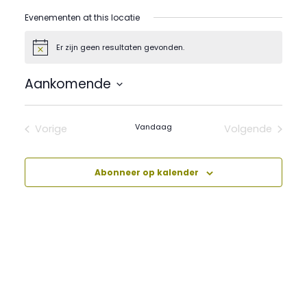
Evenementen at this locatie
Er zijn geen resultaten gevonden.
Bericht
Aankomende
Selecteer
een
datum.
Vandaag
Vorige
Volgende
Evenementen
Evenement
Abonneer op kalender