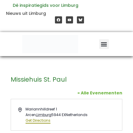
Ga
Dé inspiratiegids voor Limburg
F
Y
Nieuws uit Limburg
a
o
naar
c
u
e
t
b
u
o
b
de
o
e
k
inhoud
Missiehuis St. Paul
« Alle Evenementen
Address
Mariannhilldreef 1
Arcen
,
Limburg
5944 EX
Netherlands
Get Directions