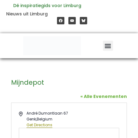
Ga
Dé inspiratiegids voor Limburg
F
Y
Nieuws uit Limburg
a
o
naar
c
u
e
t
b
u
o
b
de
o
e
k
inhoud
Mijndepot
« Alle Evenementen
Address
André Dumontlaan 67
Genk
,
Belgium
Get Directions