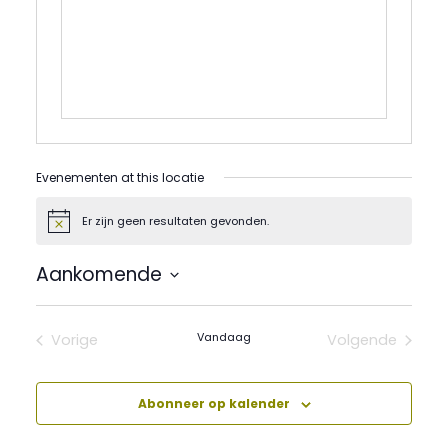
Evenementen at this locatie
Er zijn geen resultaten gevonden.
Bericht
Aankomende
Selecteer
een
datum.
Vandaag
Vorige
Volgende
Evenementen
Evenement
Abonneer op kalender