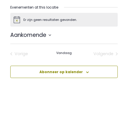
Evenementen at this locatie
Er zijn geen resultaten gevonden.
Bericht
Aankomende
Selecteer
een
datum.
Vandaag
Vorige
Volgende
Evenementen
Evenement
Abonneer op kalender