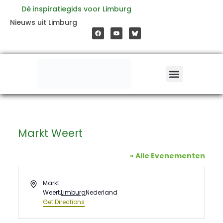
Ga
Dé inspiratiegids voor Limburg
F
Y
Nieuws uit Limburg
a
o
naar
c
u
e
t
b
u
o
b
de
o
e
k
inhoud
Markt Weert
« Alle Evenementen
Address
Markt
Weert
,
Limburg
Nederland
Get Directions