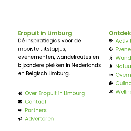
Eropuit in Limburg
Ontdek
Dé inspiratiegids voor de
Activi
mooiste uitstapjes,
Even
evenementen, wandelroutes en
Wand
bijzondere plekken in Nederlands
Natuu
en Belgisch Limburg.
Overn
Culina
Welln
Over Eropuit in Limburg
Contact
Partners
Adverteren