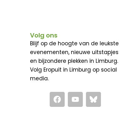
Volg ons
Blijf op de hoogte van de leukste
evenementen, nieuwe uitstapjes
en bijzondere plekken in Limburg.
Volg Eropuit in Limburg op social
media.
F
Y
a
o
c
u
e
t
b
u
o
b