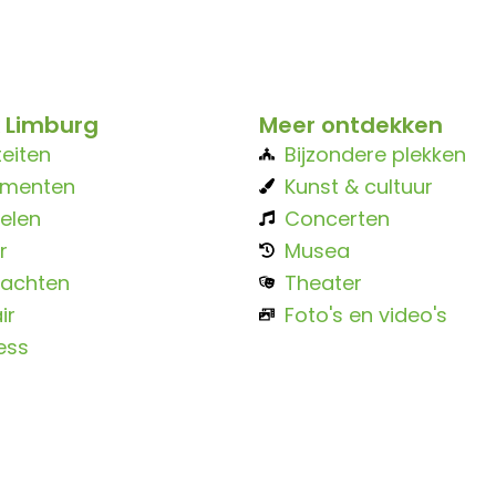
 Limburg
Meer ontdekken
teiten
Bijzondere plekken
ementen
Kunst & cultuur
elen
Concerten
r
Musea
achten
Theater
ir
Foto's en video's
ess