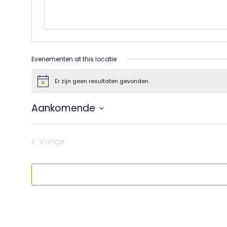
Evenementen at this locatie
Er zijn geen resultaten gevonden.
Bericht
Aankomende
Selecteer
een
datum.
Vorige
Evenementen