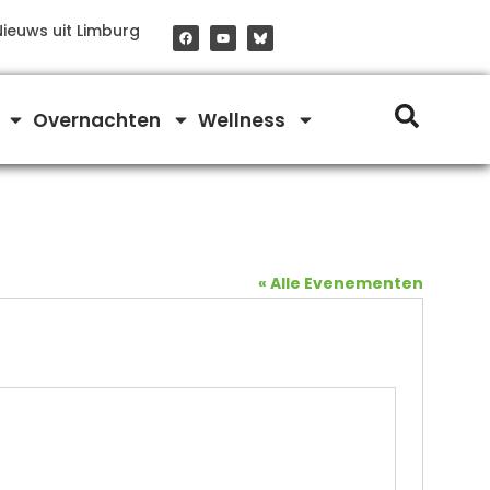
F
Y
Nieuws uit Limburg
a
o
c
u
e
t
b
u
o
b
o
e
Overnachten
Wellness
k
« Alle Evenementen