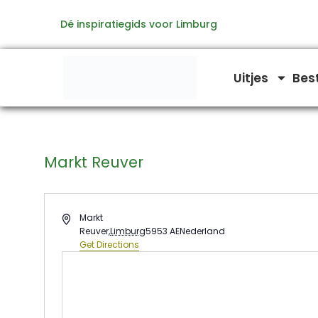
Ga
Dé inspiratiegids voor Limburg
naar
de
inhoud
Uitjes
Bes
Markt Reuver
Address
Markt
Reuver
,
Limburg
5953 AE
Nederland
Get Directions