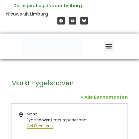
Ga
Dé inspiratiegids voor Limburg
F
Y
Nieuws uit Limburg
a
o
naar
c
u
e
t
b
u
o
b
de
o
e
k
inhoud
Markt Eygelshoven
« Alle Evenementen
Address
Markt
Eygelshoven
,
Limburg
Nederland
Get Directions