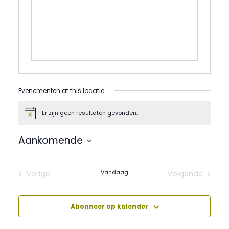
Evenementen at this locatie
Er zijn geen resultaten gevonden.
Bericht
Aankomende
Selecteer
een
datum.
Vandaag
Vorige
Volgende
Evenementen
Evenement
Abonneer op kalender