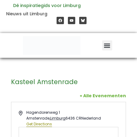
Ga
Dé inspiratiegids voor Limburg
F
Y
Nieuws uit Limburg
a
o
naar
c
u
e
t
b
u
o
b
de
o
e
k
inhoud
Kasteel Amstenrade
« Alle Evenementen
Address
Hagendorenweg 1
Amstenrade
,
Limburg
6436 CR
Nederland
Get Directions