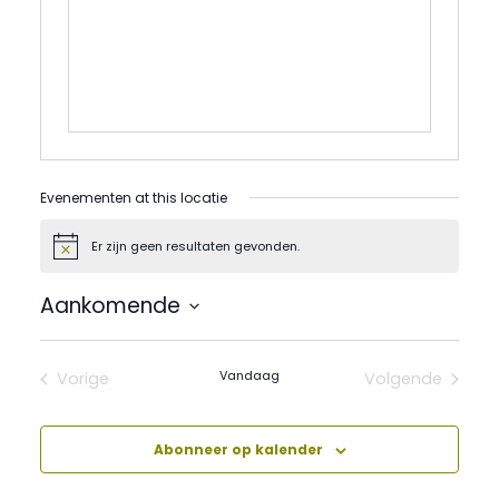
Evenementen at this locatie
Er zijn geen resultaten gevonden.
Bericht
Aankomende
Selecteer
een
datum.
Vandaag
Vorige
Volgende
Evenementen
Evenement
Abonneer op kalender