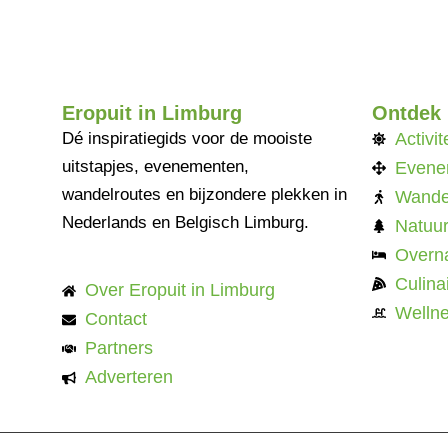
Eropuit in Limburg
Ontdek
Dé inspiratiegids voor de mooiste
Activit
uitstapjes, evenementen,
Evene
wandelroutes en bijzondere plekken in
Wande
Nederlands en Belgisch Limburg.
Natuu
Overn
Culinai
Over Eropuit in Limburg
Welln
Contact
Partners
Adverteren