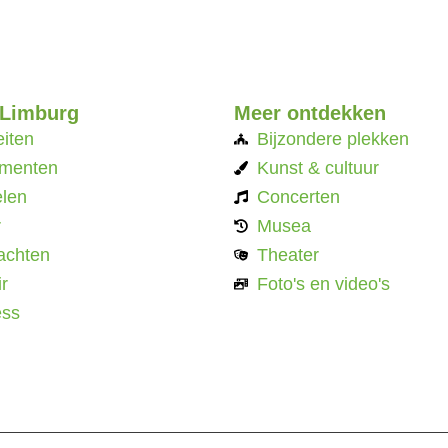
 Limburg
Meer ontdekken
eiten
Bijzondere plekken
menten
Kunst & cultuur
len
Concerten
r
Musea
achten
Theater
r
Foto's en video's
ess