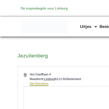
Ga
Dé inspiratiegids voor Limburg
naar
de
inhoud
Uitjes
Bes
Jezuïtenberg
Address
Von Dopfflaan 4
Maastricht
,
Limburg
6213 NG
Nederland
Get Directions