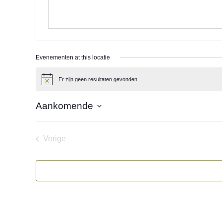
Evenementen at this locatie
Er zijn geen resultaten gevonden.
Bericht
Aankomende
Selecteer
een
datum.
Vorige
Evenementen