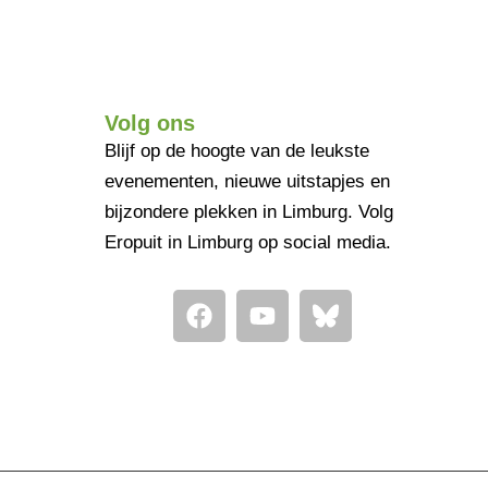
Volg ons
Blijf op de hoogte van de leukste
evenementen, nieuwe uitstapjes en
bijzondere plekken in Limburg. Volg
Eropuit in Limburg op social media.
F
Y
a
o
c
u
e
t
b
u
o
b
o
e
k