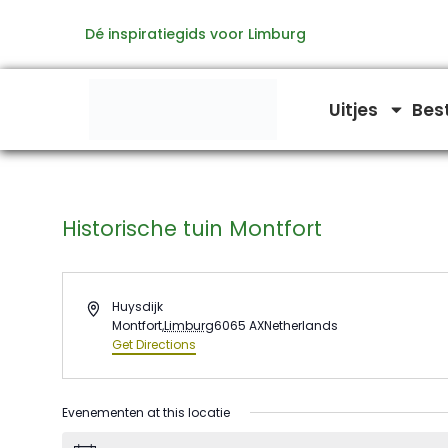
Ga
Dé inspiratiegids voor Limburg
naar
de
inhoud
Uitjes
Bes
Historische tuin Montfort
Address
Huysdijk
Montfort
,
Limburg
6065 AX
Netherlands
Get Directions
Evenementen at this locatie