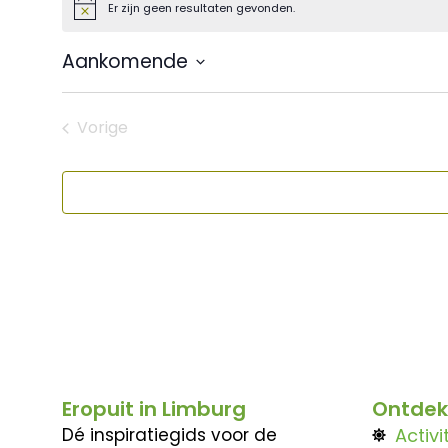
Er zijn geen resultaten gevonden.
Bericht
Aankomende
Selecteer
een
datum.
Vorige
Evenementen
Eropuit in Limburg
Ontdek
Dé inspiratiegids voor de
Activi