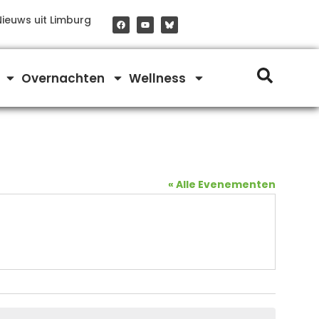
F
Y
Nieuws uit Limburg
a
o
c
u
e
t
b
u
o
b
o
e
Overnachten
Wellness
k
« Alle Evenementen