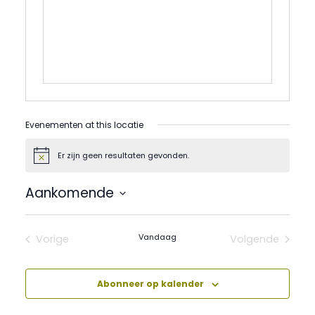
Evenementen at this locatie
Er zijn geen resultaten gevonden.
Bericht
Aankomende
Selecteer
een
datum.
Vandaag
Vorige
Volgende
Evenementen
Evenement
Abonneer op kalender