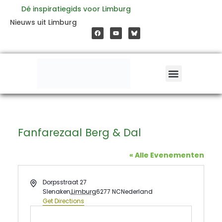
Ga
Dé inspiratiegids voor Limburg
F
Y
Nieuws uit Limburg
a
o
naar
c
u
e
t
b
u
o
b
de
o
e
k
inhoud
Fanfarezaal Berg & Dal
« Alle Evenementen
Address
Dorpsstraat 27
Slenaken
,
Limburg
6277 NC
Nederland
Get Directions