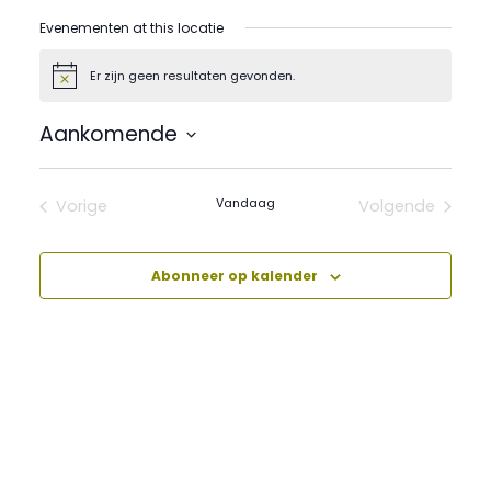
Evenementen at this locatie
Er zijn geen resultaten gevonden.
Bericht
Aankomende
Selecteer
een
datum.
Vandaag
Vorige
Volgende
Evenementen
Evenement
Abonneer op kalender