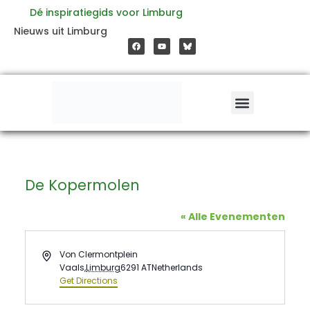
Ga
Dé inspiratiegids voor Limburg
F
Y
Nieuws uit Limburg
a
o
naar
c
u
e
t
b
u
o
b
de
o
e
k
inhoud
De Kopermolen
« Alle Evenementen
Address
Von Clermontplein
Vaals
,
Limburg
6291 AT
Netherlands
Get Directions